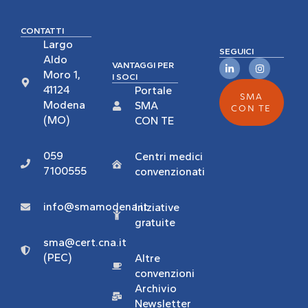
CONTATTI
Largo
SEGUICI
Aldo
VANTAGGI PER
Moro 1,
I SOCI
41124
Portale
SMA
Modena
SMA
CON TE
(MO)
CON TE
059
Centri medici
7100555
convenzionati
info@smamodena.it
Iniziative
gratuite
sma@cert.cna.it
(PEC)
Altre
convenzioni
Archivio
Newsletter