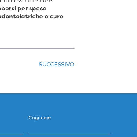
’accesso alle cure.
mborsi per spese
 odontoiatriche e cure
SUCCESSIVO
Cognome