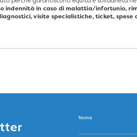
to perchè garantiscono equità e solidarietà nell
 indennità in caso di malattia/infortunio, ri
agnostici, visite specialistiche, ticket, spese
Nome
etter