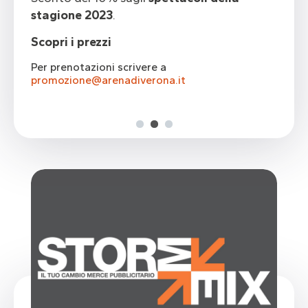
stagione 2023
.
Scopri gli spettacoli della stagione 2022-
Scopri gli spettacoli della stagione 2022-
2023
2023
Scopri i prezzi
Per prenotazioni scrivere a
promozione@arenadiverona.it