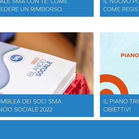
ALE SMA CON TE: COME
IL NUOVO P
IEDERE UN RIMBORSO
COME REGIS
MBLEA DEI SOCI SMA:
IL PIANO TRI
NCIO SOCIALE 2022
OBIETTIVI