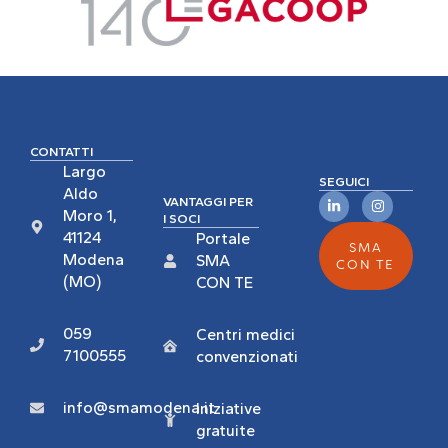
CONTATTI
Largo
SEGUICI
Aldo
VANTAGGI PER
Moro 1,
I SOCI
41124
Portale
SMA
Modena
SMA
CON TE
(MO)
CON TE
059
Centri medici
7100555
convenzionati
info@smamodena.it
Iniziative
gratuite