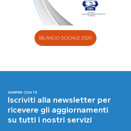
BILANCIO SOCIALE 2020
SEMPRE CON TE
Iscriviti alla newsletter per
ricevere gli aggiornamenti
su tutti i nostri servizi