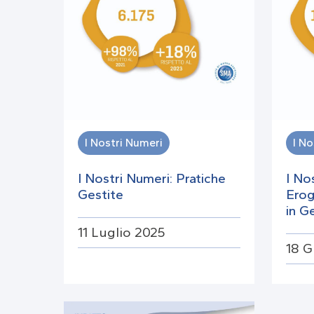
I Nostri Numeri
I No
I Nostri Numeri: Pratiche
I No
Gestite
Erog
in G
11 Luglio 2025
18 G