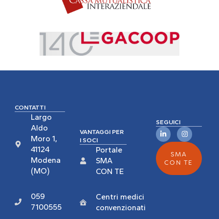
CONTATTI
Largo
SEGUICI
Aldo
VANTAGGI PER
Moro 1,
I SOCI
41124
Portale
SMA
Modena
SMA
CON TE
(MO)
CON TE
059
Centri medici
7100555
convenzionati