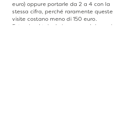
euro) oppure portarle da 2 a 4 con la
stessa cifra, perché raramente queste
visite costano meno di 150 euro.
Estenderei tale rimborso parziale anche
alla diagnostica strumentale negli
ambulatori privati. Inoltre proporrei una
seduta di igiene dentale gratuita.
Apprezzo le varie iniziative , culturali e
altro, che SMA propone agli aderenti
perché penso che siano opportunità di
crescita individuale e sociale. Mi piace
sapere che nella SMA si condividano i
valori di mutua solidarietà sia dal punto
di vista economico che sociale.