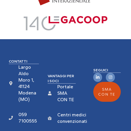
CONTATTI
Largo
SEGUICI
Aldo
VANTAGGI PER
Moro 1,
I SOCI
41124
Portale
SMA
Modena
SMA
CON TE
(MO)
CON TE
059
Centri medici
7100555
convenzionati