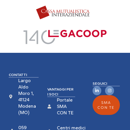
CONTATTI
Largo
SEGUICI
Aldo
VANTAGGI PER
Moro 1,
I SOCI
41124
Portale
SMA
Modena
SMA
CON TE
(MO)
CON TE
059
Centri medici