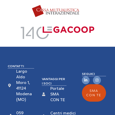
CONTATTI
Largo
SEGUICI
Aldo
VANTAGGI PER
Moro 1,
I SOCI
41124
Portale
SMA
Modena
SMA
CON TE
(MO)
CON TE
059
Centri medici