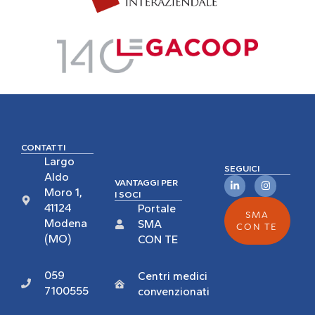
CONTATTI
Largo
SEGUICI
Aldo
VANTAGGI PER
Moro 1,
I SOCI
41124
Portale
SMA
Modena
SMA
CON TE
(MO)
CON TE
059
Centri medici
7100555
convenzionati