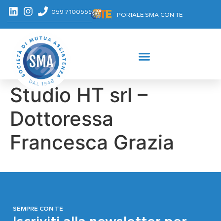
059 7100555
PORTALE SMA CON TE
Studio HT srl –
Dottoressa
Francesca Grazia
SEMPRE CON TE
Iscriviti alla newsletter per