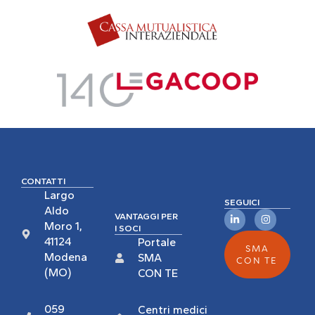
CONTATTI
Largo
SEGUICI
Aldo
VANTAGGI PER
Moro 1,
I SOCI
41124
Portale
SMA
Modena
SMA
CON TE
(MO)
CON TE
059
Centri medici