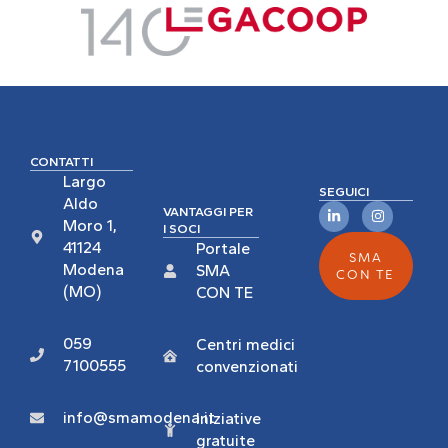
CONTATTI
Largo
SEGUICI
Aldo
VANTAGGI PER
Moro 1,
I SOCI
41124
Portale
SMA
Modena
SMA
CON TE
(MO)
CON TE
059
Centri medici
7100555
convenzionati
info@smamodena.it
Iniziative
gratuite