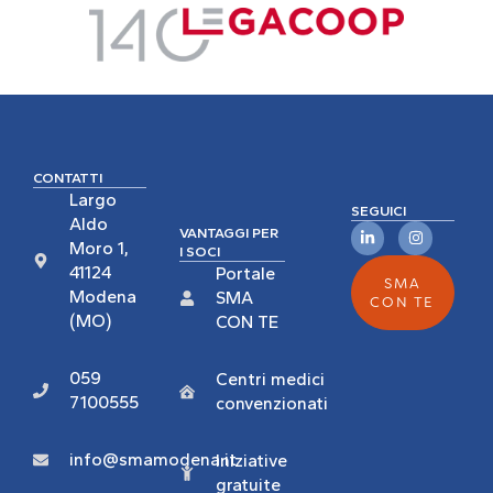
CONTATTI
Largo
SEGUICI
Aldo
VANTAGGI PER
Moro 1,
I SOCI
41124
Portale
SMA
Modena
SMA
CON TE
(MO)
CON TE
059
Centri medici
7100555
convenzionati
info@smamodena.it
Iniziative
gratuite