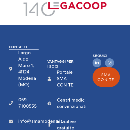
CONTATTI
Largo
SEGUICI
Aldo
VANTAGGI PER
Moro 1,
I SOCI
41124
Portale
SMA
Modena
SMA
CON TE
(MO)
CON TE
059
Centri medici
7100555
convenzionati
info@smamodena.it
Iniziative
gratuite