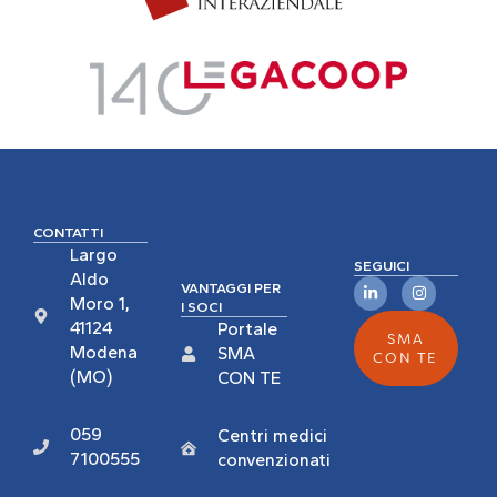
CONTATTI
Largo
SEGUICI
Aldo
VANTAGGI PER
Moro 1,
I SOCI
41124
Portale
SMA
Modena
SMA
CON TE
(MO)
CON TE
059
Centri medici
7100555
convenzionati