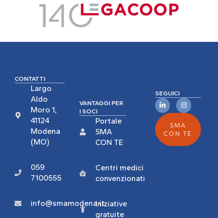
CONTATTI
Largo
SEGUICI
Aldo
VANTAGGI PER
Moro 1,
I SOCI
41124
Portale
SMA
Modena
SMA
CON TE
(MO)
CON TE
059
Centri medici
7100555
convenzionati
info@smamodena.it
Iniziative
gratuite