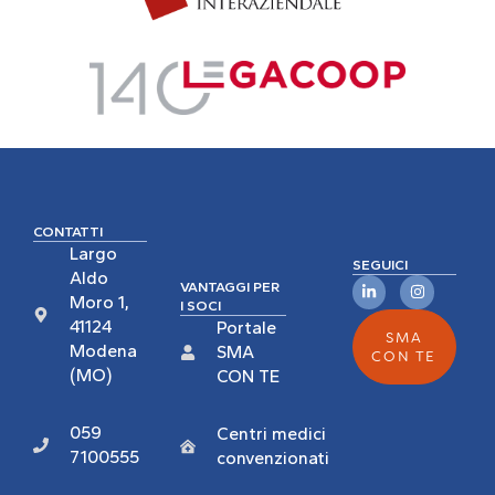
CONTATTI
Largo
SEGUICI
Aldo
VANTAGGI PER
Moro 1,
I SOCI
41124
Portale
SMA
Modena
SMA
CON TE
(MO)
CON TE
059
Centri medici
7100555
convenzionati