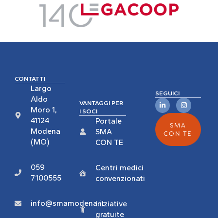
CONTATTI
Largo
SEGUICI
Aldo
VANTAGGI PER
Moro 1,
I SOCI
41124
Portale
SMA
Modena
SMA
CON TE
(MO)
CON TE
059
Centri medici
7100555
convenzionati
info@smamodena.it
Iniziative
gratuite