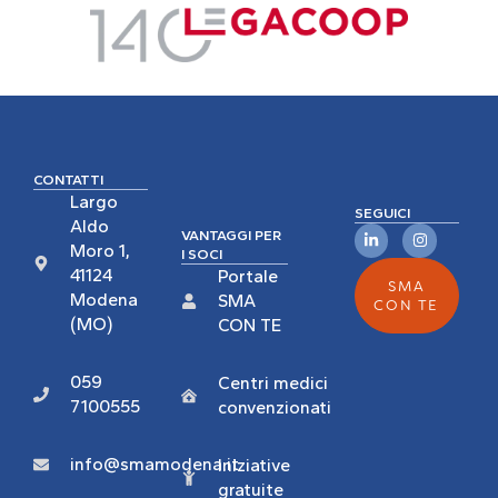
CONTATTI
Largo
SEGUICI
Aldo
VANTAGGI PER
Moro 1,
I SOCI
41124
Portale
SMA
Modena
SMA
CON TE
(MO)
CON TE
059
Centri medici
7100555
convenzionati
info@smamodena.it
Iniziative
gratuite