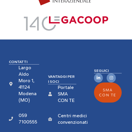
CONTATTI
Largo
SEGUICI
Aldo
VANTAGGI PER
Moro 1,
I SOCI
41124
Portale
SMA
Modena
SMA
CON TE
(MO)
CON TE
059
Centri medici
7100555
convenzionati