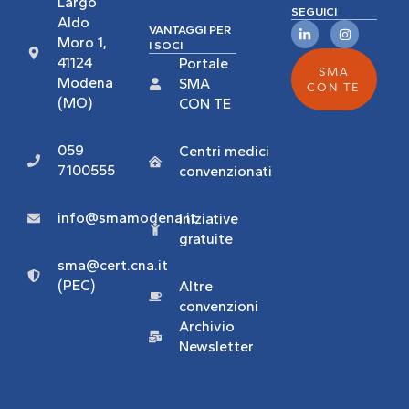
Largo
SEGUICI
Aldo
VANTAGGI PER
Moro 1,
I SOCI
41124
Portale
SMA
Modena
SMA
CON TE
(MO)
CON TE
059
Centri medici
7100555
convenzionati
info@smamodena.it
Iniziative
gratuite
sma@cert.cna.it
(PEC)
Altre
convenzioni
Archivio
Newsletter