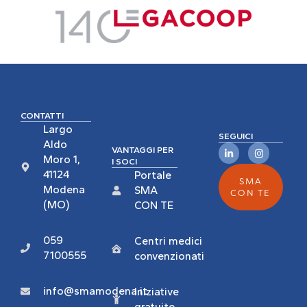
CONTATTI
Largo
SEGUICI
Aldo
VANTAGGI PER
Moro 1,
I SOCI
41124
Portale
SMA
Modena
SMA
CON TE
(MO)
CON TE
059
Centri medici
7100555
convenzionati
info@smamodena.it
Iniziative
gratuite