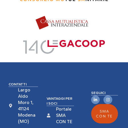
CONTATTI
Largo
SEGUICI
Aldo
VANTAGGI PER
Moro 1,
I SOCI
41124
Portale
SMA
Modena
SMA
CON TE
(MO)
CON TE