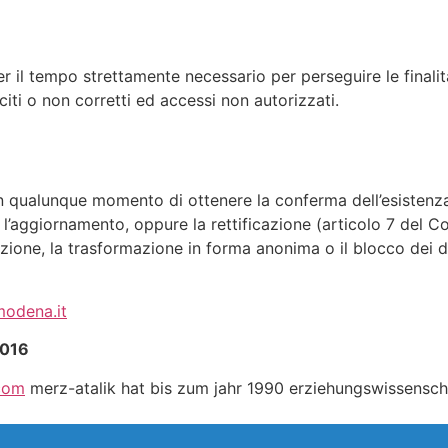
er il tempo strettamente necessario per perseguire le finali
eciti o non corretti ed accessi non autorizzati.
tto in qualunque momento di ottenere la conferma dell’esiste
 o l’aggiornamento, oppure la rettificazione (articolo 7 del C
azione, la trasformazione in forma anonima o il blocco dei da
odena.it
2016
.com
merz-atalik hat bis zum jahr 1990 erziehungswissensc