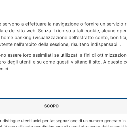
servono a effettuare la navigazione o fornire un servizio ri
tolare del sito web. Senza il ricorso a tali cookie, alcune 
ome banking (visualizzazione dell’estratto conto, bonifici, 
tente nell’ambito della sessione, risultano indispensabili.
 essere loro assimilati se utilizzati a fini di ottimizzazion
 degli utenti e su come questi visitano il sito. A queste co
nici.
SCOPO
er distingue utenti unici per l’assegnazione di un numero generato
te). Viene utilizzato per distinguere gli utenti attraverso dati raccolt