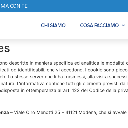
SMA CON TE
CHI SIAMO
COSA FACCIAMO
es
no descritte in maniera specifica ed analitica le modalità di 
icati od identificabili, che vi accedono. I cookie sono piccol
eb. Lo stesso server che li ha trasmessi, alla visita success
natura. L’informativa contiene tutti gli elementi previsti d
disposta in ottemperanza all’art. 122 del Codice della priv
enza
– Viale Ciro Menotti 25 – 41121 Modena, che si avvale p