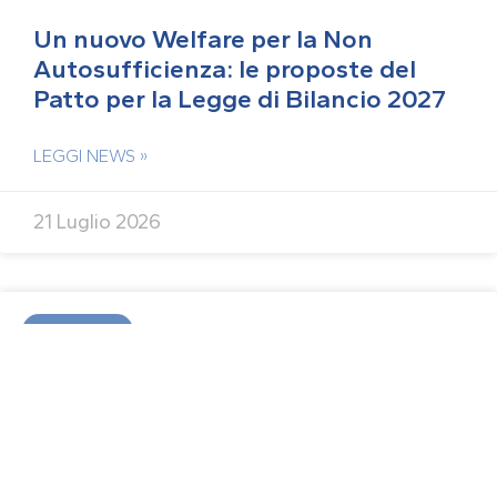
Un nuovo Welfare per la Non
Autosufficienza: le proposte del
Patto per la Legge di Bilancio 2027
LEGGI NEWS »
21 Luglio 2026
ASSEMBLEE
Un anno di conferme, nuovi
traguardi da raggiungere: la Lettera
della Presidente a Soci e Socie
LEGGI NEWS »