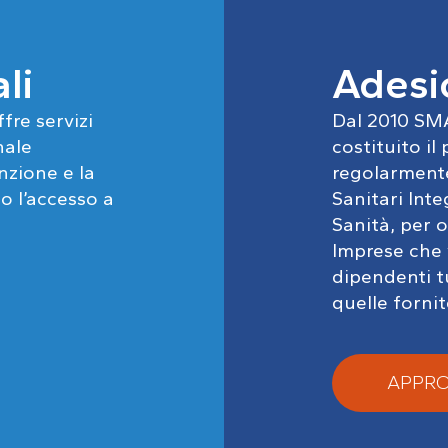
li
Adesio
fre servizi
Dal 2010 SMA
nale
costituito il
zione e la
regolarmente 
io l’accesso a
Sanitari Inte
Sanità, per o
Imprese che 
dipendenti t
quelle fornit
APPRO